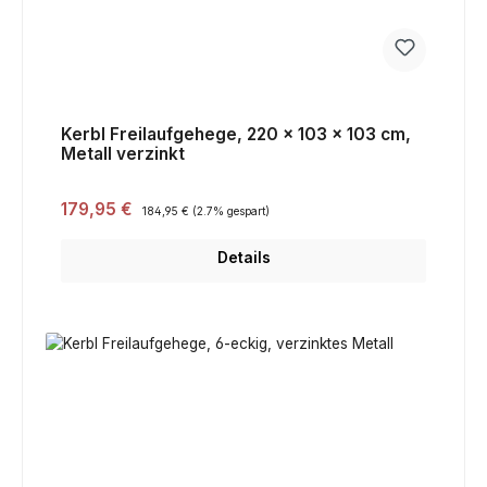
Kerbl Freilaufgehege, 220 x 103 x 103 cm,
Metall verzinkt
Verkaufspreis:
179,95 €
Regulärer Preis:
184,95 €
(2.7% gespart)
Details