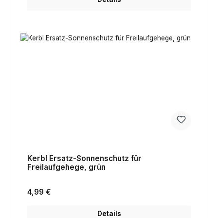
Kerbl Ersatz-Sonnenschutz für
Freilaufgehege, grün
Regulärer Preis:
4,99 €
Details