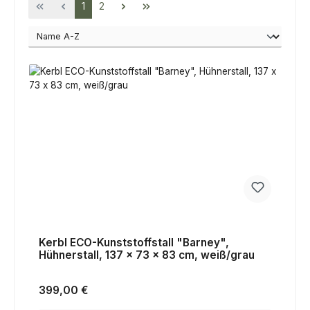
Seite
Seite
1
2
Kerbl ECO-Kunststoffstall "Barney",
Hühnerstall, 137 x 73 x 83 cm, weiß/grau
Regulärer Preis:
399,00 €