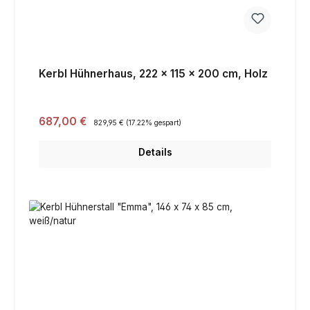
Kerbl Hühnerhaus, 222 x 115 x 200 cm, Holz
Verkaufspreis:
687,00 €
Regulärer Preis:
829,95 €
(17.22% gespart)
Details