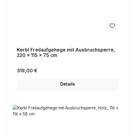
Kerbl Freilaufgehege mit Ausbruchsperre,
220 x 115 x 75 cm
Regulärer Preis:
319,00 €
Details