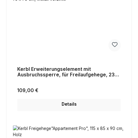
Kerbl Erweiterungselement mit
Ausbruchssperre, für Freilaufgehege, 230
x 76 x 70 cm, Metall verzinkt
Regulärer Preis:
109,00 €
Details