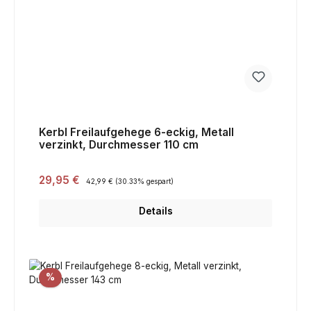
Kerbl Freilaufgehege 6-eckig, Metall
verzinkt, Durchmesser 110 cm
Verkaufspreis:
29,95 €
Regulärer Preis:
42,99 €
(30.33% gespart)
Details
Rabatt
%