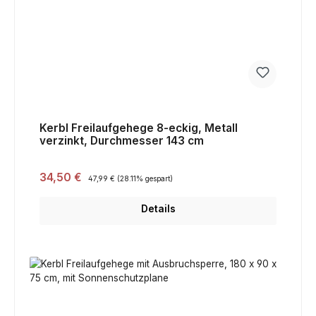
Kerbl Freilaufgehege 8-eckig, Metall
verzinkt, Durchmesser 143 cm
Verkaufspreis:
34,50 €
Regulärer Preis:
47,99 €
(28.11% gespart)
Details