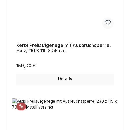
Kerbl Freilaufgehege mit Ausbruchsperre,
Holz, 116 x 116 x 58 cm
Regulärer Preis:
159,00 €
Details
Rabatt
%