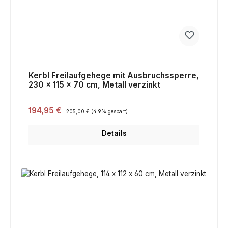
Kerbl Freilaufgehege mit Ausbruchssperre,
230 x 115 x 70 cm, Metall verzinkt
Verkaufspreis:
194,95 €
Regulärer Preis:
205,00 €
(4.9% gespart)
Details