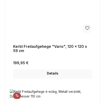
Kerbl Freilaufgehege "Vario", 120 x 120 x
59 cm
Regulärer Preis:
199,95 €
Details
Rabatt
%