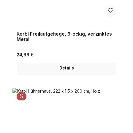
Kerbl Freilaufgehege, 6-eckig, verzinktes
Metall
Regulärer Preis:
24,99 €
Details
Rabatt
%