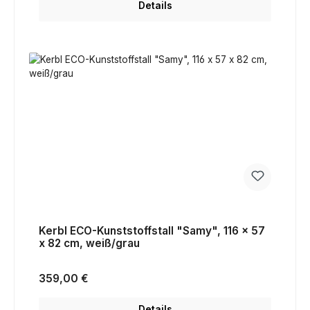
Details
Kerbl ECO-Kunststoffstall "Samy", 116 x 57
x 82 cm, weiß/grau
Regulärer Preis:
359,00 €
Details