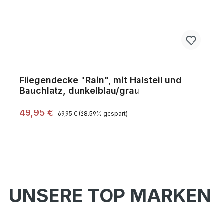
Fliegendecke "Rain", mit Halsteil und
Bauchlatz, dunkelblau/grau
Regulärer Preis:
Verkaufspreis:
49,95 €
69,95 €
(28.59% gespart)
UNSERE TOP MARKEN