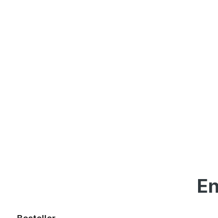
En
Produktgalerie überspringen