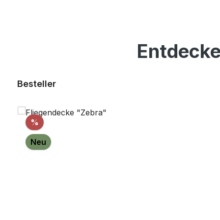
Entdecke
Produktgalerie überspringen
Besteller
Rabatt
%
Neu