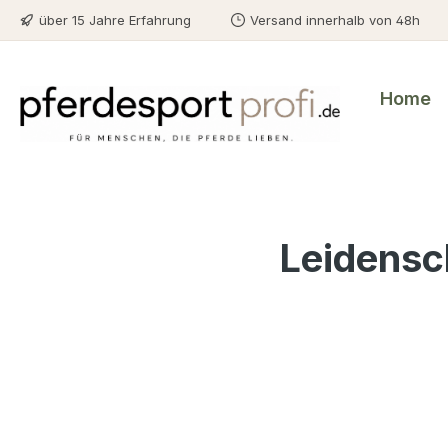
über 15 Jahre Erfahrung
Versand innerhalb von 48h
m Hauptinhalt springen
Zur Suche springen
Zur Hauptnavigation springen
Home
Slider überspringen
.
Leidensch