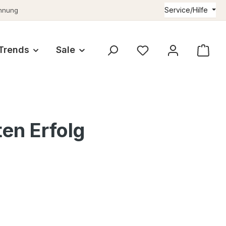
Service/Hilfe
hnung
Trends
Sale
Du hast 0 Produkte au
en Erfolg