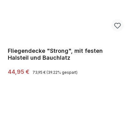
Fliegendecke "Strong", mit festen
Halsteil und Bauchlatz
Regulärer Preis:
Verkaufspreis:
44,95 €
73,95 €
(39.22% gespart)