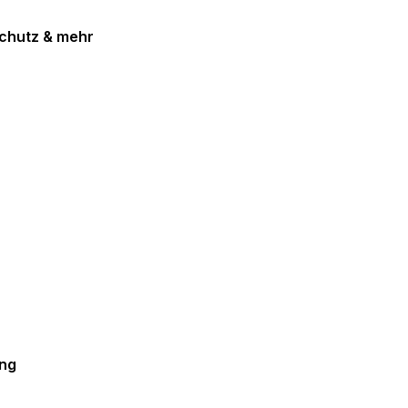
schutz & mehr
ing