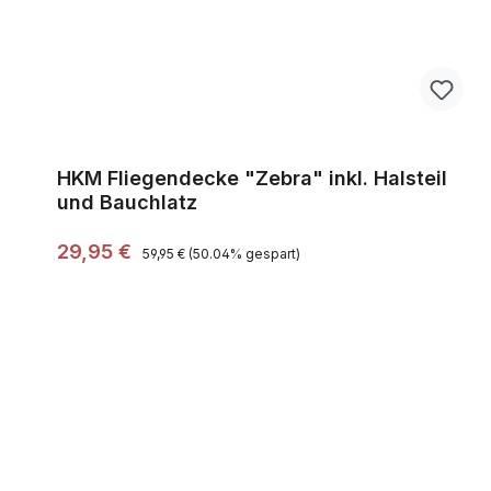
HKM Fliegendecke "Zebra" inkl. Halsteil
und Bauchlatz
Regulärer Preis:
Verkaufspreis:
29,95 €
59,95 €
(50.04% gespart)