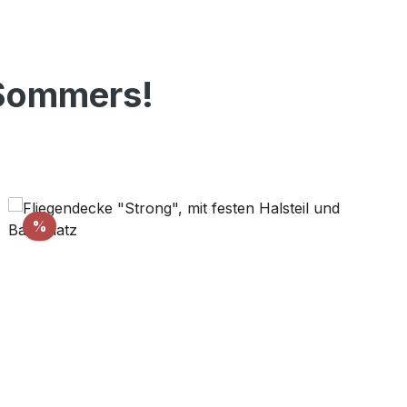
 Sommers!
Rabatt
%