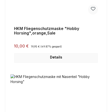
HKM Fliegenschutzmaske "Hobby
Horsing",orange,Sale
Verkaufspreis:
10,00 €
Regulärer Preis:
19,95 €
(49.87% gespart)
Details