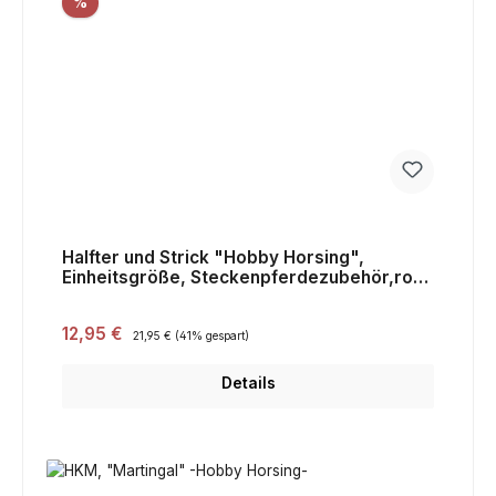
Rabatt
%
Halfter und Strick "Hobby Horsing",
Einheitsgröße, Steckenpferdezubehör,rosa
mit Blumenmuster,Sale
Verkaufspreis:
12,95 €
Regulärer Preis:
21,95 €
(41% gespart)
Details