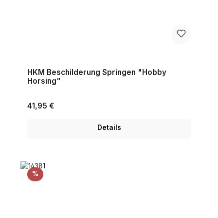
HKM Beschilderung Springen "Hobby
Horsing"
Regulärer Preis:
41,95 €
Details
Rabatt
%