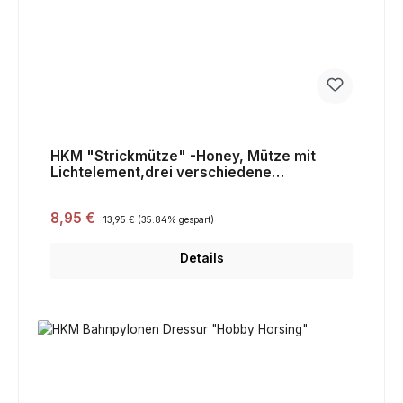
HKM "Strickmütze" -Honey, Mütze mit
Lichtelement,drei verschiedene
Helligkeitsstufen,grau,Sale
Verkaufspreis:
8,95 €
Regulärer Preis:
13,95 €
(35.84% gespart)
Details