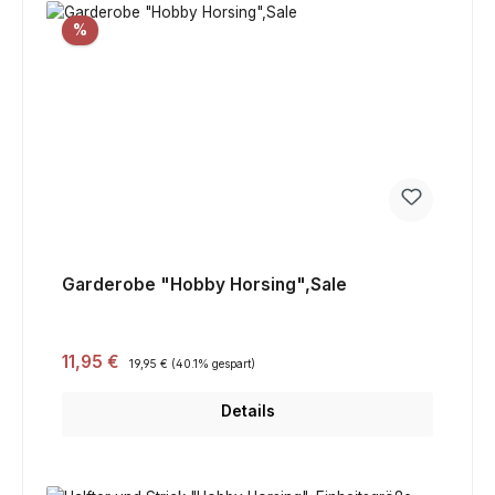
Rabatt
%
Garderobe "Hobby Horsing",Sale
Verkaufspreis:
11,95 €
Regulärer Preis:
19,95 €
(40.1% gespart)
Details