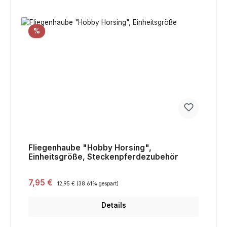
Rabatt
%
Fliegenhaube "Hobby Horsing",
Einheitsgröße, Steckenpferdezubehör
Verkaufspreis:
7,95 €
Regulärer Preis:
12,95 €
(38.61% gespart)
Details