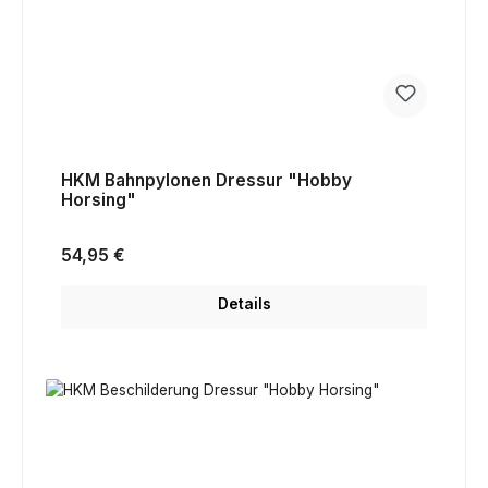
HKM Bahnpylonen Dressur "Hobby
Horsing"
Regulärer Preis:
54,95 €
Details