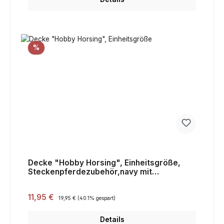
Rabatt
%
Decke "Hobby Horsing", Einheitsgröße,
Steckenpferdezubehör,navy mit
Sternenmuster,Sale
Verkaufspreis:
11,95 €
Regulärer Preis:
19,95 €
(40.1% gespart)
Details