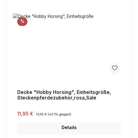
Rabatt
%
Decke "Hobby Horsing", Einheitsgröße,
Steckenpferdezubehör,rosa,Sale
Verkaufspreis:
11,95 €
Regulärer Preis:
19,95 €
(40.1% gespart)
Details