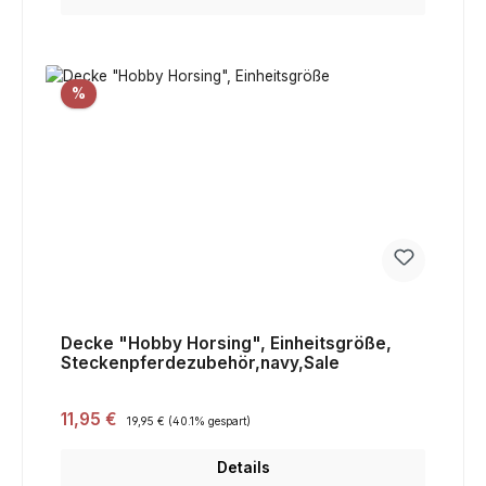
Rabatt
%
Decke "Hobby Horsing", Einheitsgröße,
Steckenpferdezubehör,navy,Sale
Verkaufspreis:
11,95 €
Regulärer Preis:
19,95 €
(40.1% gespart)
Details