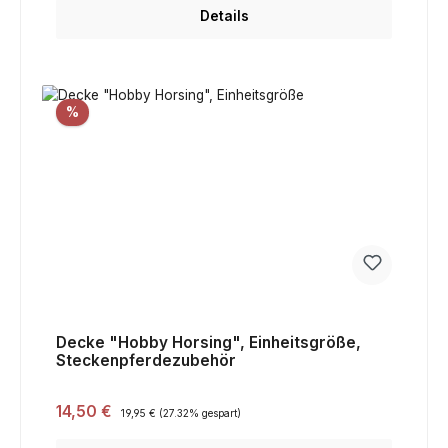
Details
Rabatt
%
Decke "Hobby Horsing", Einheitsgröße,
Steckenpferdezubehör
Verkaufspreis:
14,50 €
Regulärer Preis:
19,95 €
(27.32% gespart)