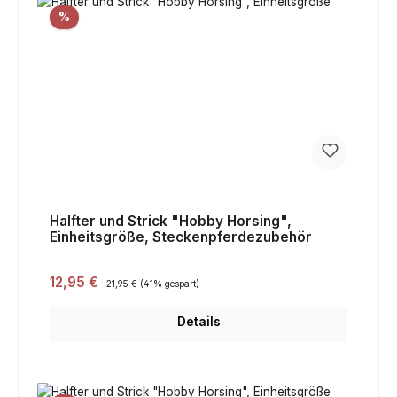
Rabatt
%
Halfter und Strick "Hobby Horsing",
Einheitsgröße, Steckenpferdezubehör
Verkaufspreis:
12,95 €
Regulärer Preis:
21,95 €
(41% gespart)
Details