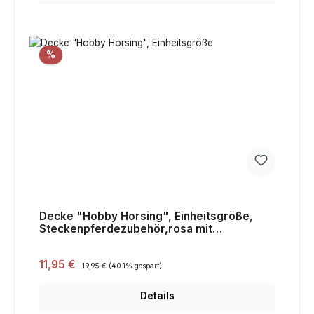
Rabatt
%
Decke "Hobby Horsing", Einheitsgröße,
Steckenpferdezubehör,rosa mit
Blumenmuster,Sale
Verkaufspreis:
11,95 €
Regulärer Preis:
19,95 €
(40.1% gespart)
Details