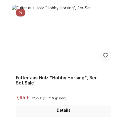
Rabatt
%
Futter aus Holz "Hobby Horsing", 3er-
Set,Sale
Verkaufspreis:
7,95 €
Regulärer Preis:
12,95 €
(38.61% gespart)
Details