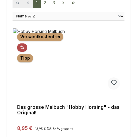
Seite
Seite
Seite
1
2
3
Versandkostenfrei
Rabatt
%
Tipp
Das grosse Malbuch "Hobby Horsing" - das
Original!
Verkaufspreis:
8,95 €
Regulärer Preis:
13,95 €
(35.84% gespart)