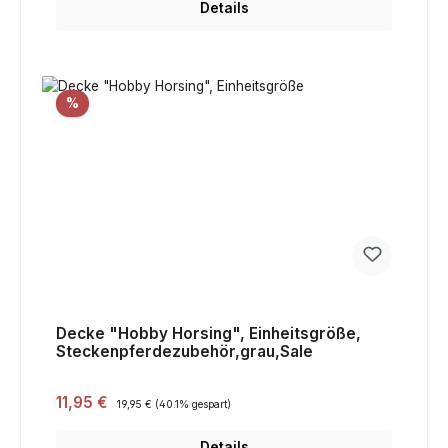
Details
Rabatt
%
Decke "Hobby Horsing", Einheitsgröße,
Steckenpferdezubehör,grau,Sale
Verkaufspreis:
11,95 €
Regulärer Preis:
19,95 €
(40.1% gespart)
Details