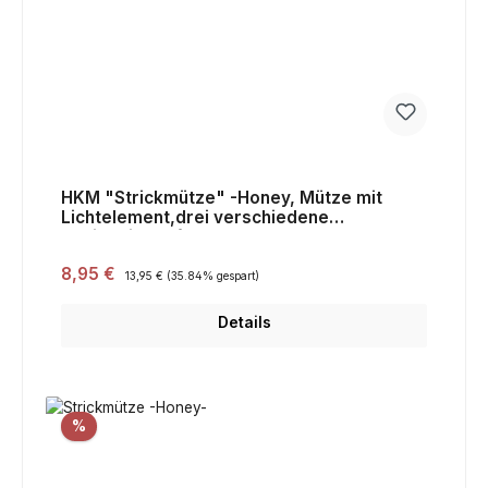
HKM "Strickmütze" -Honey, Mütze mit
Lichtelement,drei verschiedene
Helligkeitsstufen,dunkelblau,Sale
Verkaufspreis:
8,95 €
Regulärer Preis:
13,95 €
(35.84% gespart)
Details
Rabatt
%