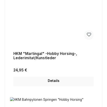
HKM "Martingal" -Hobby Horsing-,
Lederimitat/Kunstleder
Regulärer Preis:
24,95 €
Details