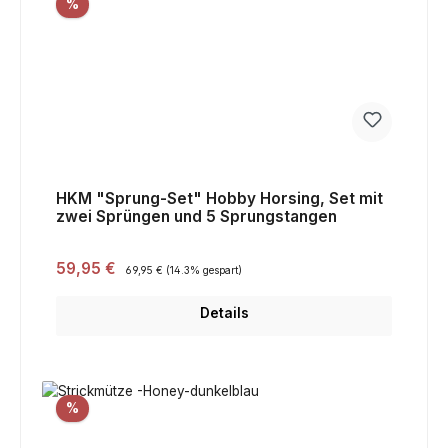
Rabatt
%
HKM "Sprung-Set" Hobby Horsing, Set mit
zwei Sprüngen und 5 Sprungstangen
Verkaufspreis:
59,95 €
Regulärer Preis:
69,95 €
(14.3% gespart)
Details
Rabatt
%