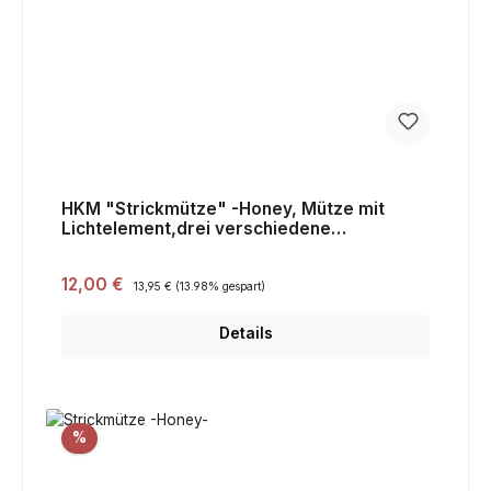
HKM "Strickmütze" -Honey, Mütze mit
Lichtelement,drei verschiedene
Helligkeitsstufen
Verkaufspreis:
12,00 €
Regulärer Preis:
13,95 €
(13.98% gespart)
Details
Rabatt
%