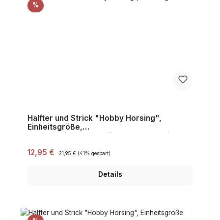
Rabatt
%
Halfter und Strick "Hobby Horsing",
Einheitsgröße,
Steckenpferdezubehör,dunkelblau mit
Sternchen,Sal
Verkaufspreis:
12,95 €
Regulärer Preis:
21,95 €
(41% gespart)
Details