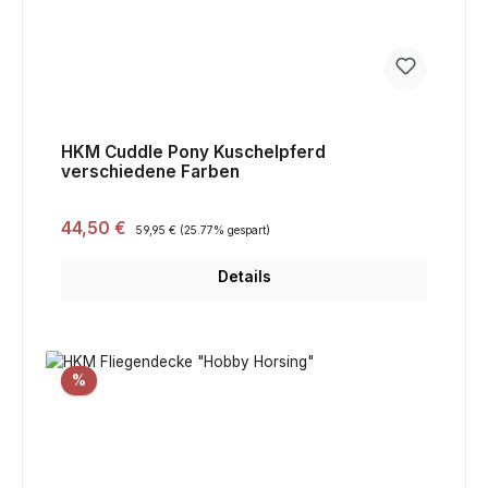
HKM Cuddle Pony Kuschelpferd
verschiedene Farben
Verkaufspreis:
44,50 €
Regulärer Preis:
59,95 €
(25.77% gespart)
Details
Rabatt
%