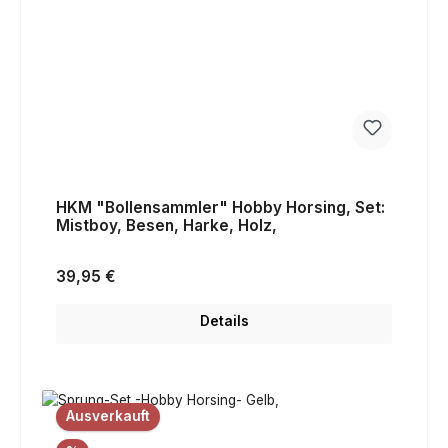
HKM "Bollensammler" Hobby Horsing, Set:
Mistboy, Besen, Harke, Holz,
Regulärer Preis:
39,95 €
Details
Ausverkauft