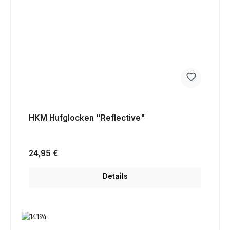
HKM Hufglocken "Reflective"
Regulärer Preis:
24,95 €
Details