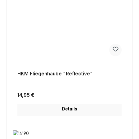
HKM Fliegenhaube "Reflective"
Regulärer Preis:
14,95 €
Details