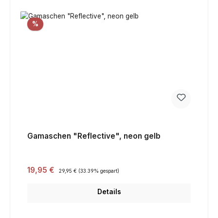
Rabatt
%
Gamaschen "Reflective", neon gelb
Verkaufspreis:
19,95 €
Regulärer Preis:
29,95 €
(33.39% gespart)
Details