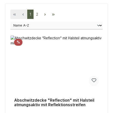
Seite
Seite
1
2
Rabatt
%
Abschwitzdecke "Reflection" mit Halsteil
atmungsaktiv mit Reflektionsstreifen