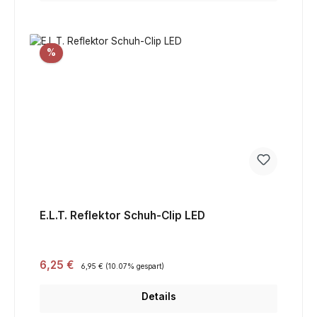
Rabatt
%
E.L.T. Reflektor Schuh-Clip LED
Verkaufspreis:
6,25 €
Regulärer Preis:
6,95 €
(10.07% gespart)
Details