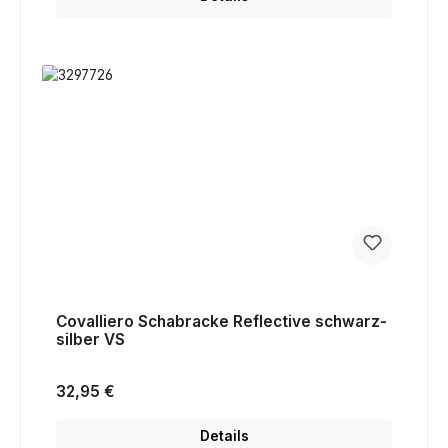
Covalliero Schabracke Reflective schwarz-
silber VS
Regulärer Preis:
32,95 €
Details