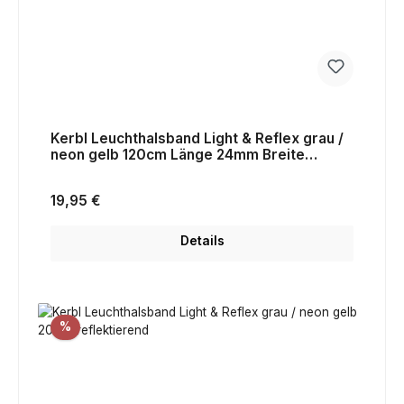
Kerbl Leuchthalsband Light & Reflex grau /
neon gelb 120cm Länge 24mm Breite
reflektierend
Regulärer Preis:
19,95 €
Details
Rabatt
%