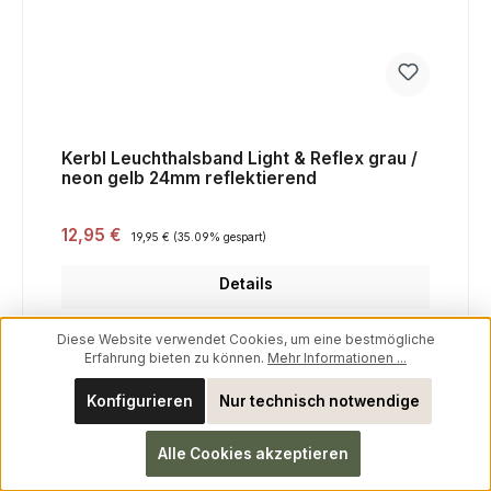
Kerbl Leuchthalsband Light & Reflex grau /
neon gelb 24mm reflektierend
Verkaufspreis:
12,95 €
Regulärer Preis:
19,95 €
(35.09% gespart)
Details
Diese Website verwendet Cookies, um eine bestmögliche
Erfahrung bieten zu können.
Mehr Informationen ...
Konfigurieren
Nur technisch notwendige
Alle Cookies akzeptieren