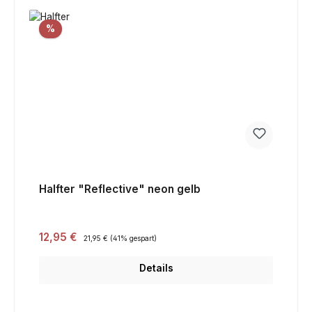
Rabatt
%
Halfter "Reflective" neon gelb
Verkaufspreis:
12,95 €
Regulärer Preis:
21,95 €
(41% gespart)
Details