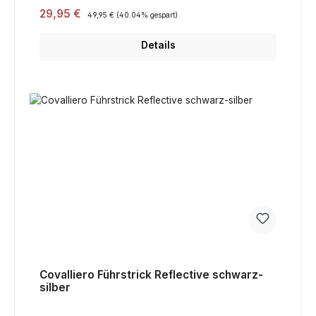
Verkaufspreis:
29,95 €
Regulärer Preis:
49,95 €
(40.04% gespart)
Details
Covalliero Führstrick Reflective schwarz-
silber