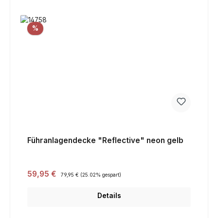
Rabatt
%
Führanlagendecke "Reflective" neon gelb
Verkaufspreis:
59,95 €
Regulärer Preis:
79,95 €
(25.02% gespart)
Details