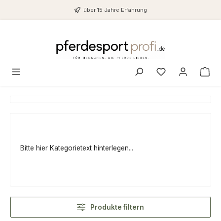
Zum Hauptinhalt springen
über 15 Jahre Erfahrung
Du hast 0 Produ
Bitte hier Kategorietext hinterlegen...
Produkte filtern