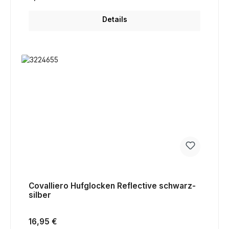
Details
Covalliero Hufglocken Reflective schwarz-
silber
Regulärer Preis:
16,95 €