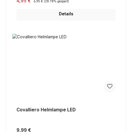
Verkaufspreis:
4,95 €
6,95 €
(28.78% gespart)
Details
Covalliero Helmlampe LED
Regulärer Preis:
9,99 €