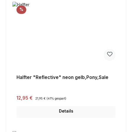
Rabatt
%
Halfter "Reflective" neon gelb,Pony,Sale
Verkaufspreis:
12,95 €
Regulärer Preis:
21,95 €
(41% gespart)
Details