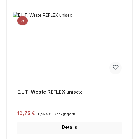
Rabatt
%
E.L.T. Weste REFLEX unisex
Verkaufspreis:
10,75 €
Regulärer Preis:
11,95 €
(10.04% gespart)
Details