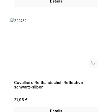
Details
Covalliero Reithandschuh Reflective
schwarz-silber
Regulärer Preis:
21,95 €
Details