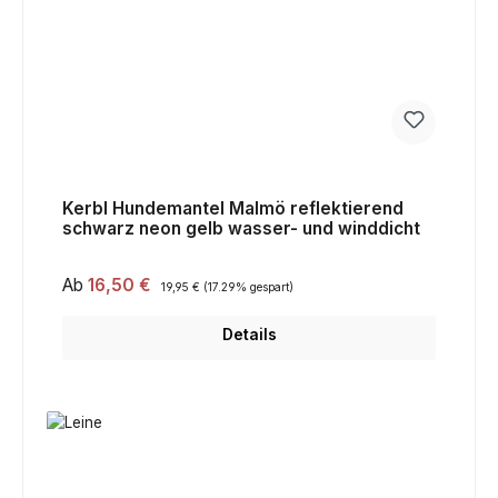
Kerbl Hundemantel Malmö reflektierend
schwarz neon gelb wasser- und winddicht
Verkaufspreis:
Ab
16,50 €
Regulärer Preis:
19,95 €
(17.29% gespart)
Details