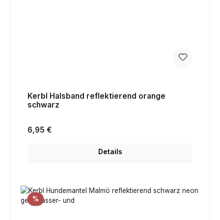
Kerbl Halsband reflektierend orange
schwarz
Regulärer Preis:
6,95 €
Details
Rabatt
%