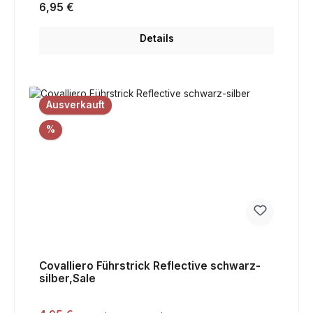
Regulärer Preis:
6,95 €
Details
Ausverkauft
Rabatt
%
Covalliero Führstrick Reflective schwarz-
silber,Sale
Regulärer Preis: