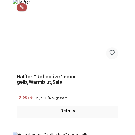
Rabatt
%
Halfter "Reflective" neon
gelb,Warmblut,Sale
Verkaufspreis:
12,95 €
Regulärer Preis:
21,95 €
(41% gespart)
Details