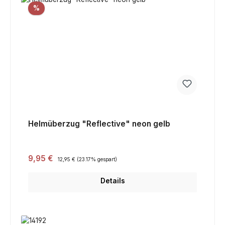
Rabatt
%
Helmüberzug "Reflective" neon gelb
Verkaufspreis:
9,95 €
Regulärer Preis:
12,95 €
(23.17% gespart)
Details