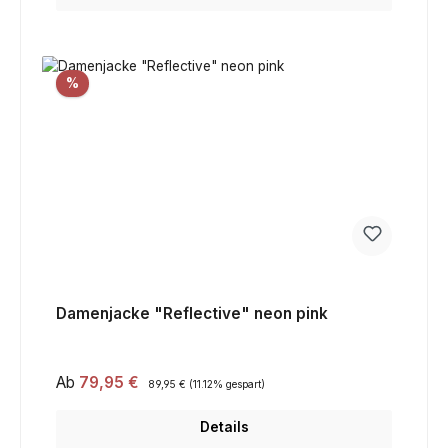
Rabatt
%
Damenjacke "Reflective" neon pink
Verkaufspreis:
Ab
79,95 €
Regulärer Preis:
89,95 €
(11.12% gespart)
Details