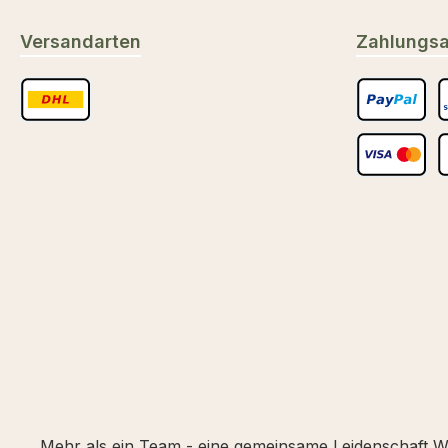
Versandarten
Zahlungsa
Benutzerdefiniertes Bild 1
PayPal
S
Kredit- oder
S
Mehr als ein Team - eine gemeinsame Leidenschaft Wir