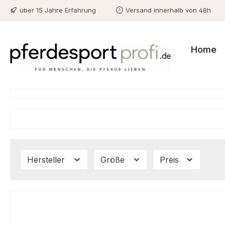
über 15 Jahre Erfahrung
Versand innerhalb von 48h
m Hauptinhalt springen
Zur Suche springen
Zur Hauptnavigation springen
Home
Hersteller
Größe
Preis