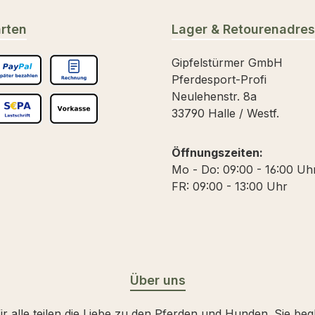
rten
Lager & Retourenadre
Gipfelstürmer GmbH
Pferdesport-Profi
päter Bezahlen
Rechnungskauf
Neulehenstr. 8a
33790 Halle / Westf.
 Debitkarte
EPA Lastschrift
Vorkasse
Öffnungszeiten:
Mo - Do: 09:00 - 16:00 Uh
FR: 09:00 - 13:00 Uhr
Über uns
 alle teilen die Liebe zu den Pferden und Hunden. Sie beg