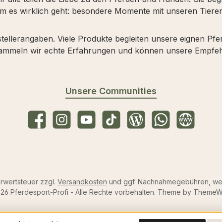
m es wirklich geht: besondere Momente mit unseren Tieren
stellerangaben. Viele Produkte begleiten unsere eignen Pf
 sammeln wir echte Erfahrungen und können unsere Empfeh
Unsere Communities
Facebook
Instagram
YouTube
TikTok
Blog
WhatsApp
Website
hrwertsteuer zzgl.
Versandkosten
und ggf. Nachnahmegebühren, wen
26 Pferdesport-Profi - Alle Rechte vorbehalten. Theme by
ThemeW