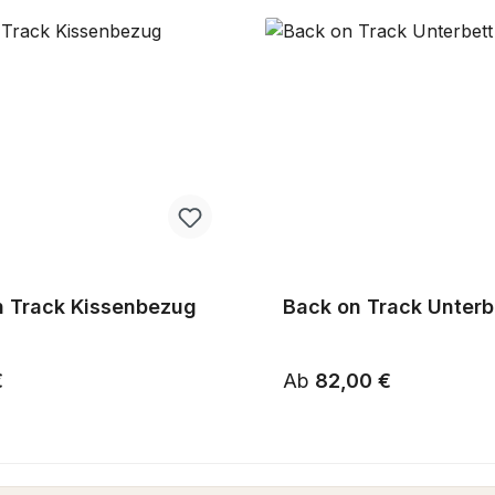
n Track Kissenbezug
Back on Track Unterb
r Preis:
Regulärer Preis:
€
Ab
82,00 €