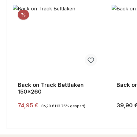
Rabatt
%
Back on Track Bettlaken
Back o
150x260
Regulärer Preis:
Verkaufspreis:
Reguläre
74,95 €
39,90 
86,90 €
(13.75% gespart)