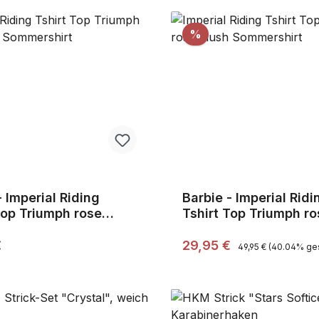
Rabatt
%
- Imperial Riding
Barbie - Imperial Ridi
Top Triumph rose
Tshirt Top Triumph ro
Sommershirt
blush Sommershirt,Gr
Regulärer Preis:
r Preis:
Verkaufspreis:
€
29,95 €
49,95 €
(40.04% ges
tt