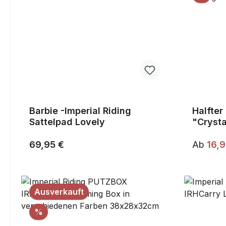
Barbie -Imperial Riding
Halfter
Sattelpad Lovely
"Crysta
Regulärer Preis:
Verkaufs
69,95 €
Ab
16,
Ausverkauft
Rabatt
%