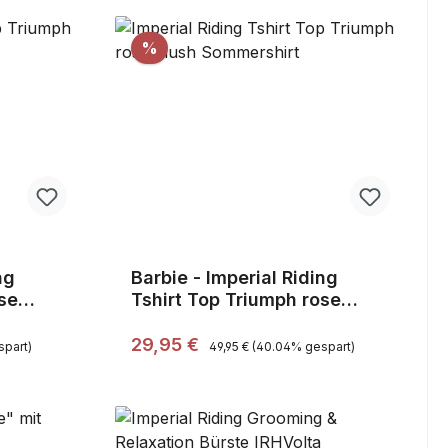
Rabatt
%
ng
Barbie - Imperial Riding
se
Tshirt Top Triumph rose
.S,Sale
blush
Regulärer Preis:
Verkaufspreis:
Sommershirt,Gr.XL,Sale
29,95 €
part)
49,95 €
(40.04% gespart)