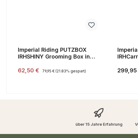
Imperial Riding PUTZBOX
Imperia
IRHSHINY Grooming Box in
IRHCarr
verschiedenen Farben
Regulärer Preis:
Verkaufspreis:
38x28x32cm
Reguläre
62,50 €
299,95
79,95 €
(21.83% gespart)
über 15 Jahre Erfahrung
V