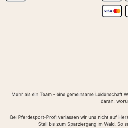
Benutzerdefiniertes Bild 1
PayPal
S
Kredit- oder
S
Mehr als ein Team - eine gemeinsame Leidenschaft Wir
daran, woru
Bei Pferdesport-Profi verlassen wir uns nicht auf Her
Stall bis zum Sparziergang im Wald. So