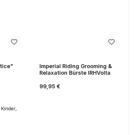
tice"
Imperial Riding Grooming &
Relaxation Bürste IRHVolta
Regulärer Preis:
99,95 €