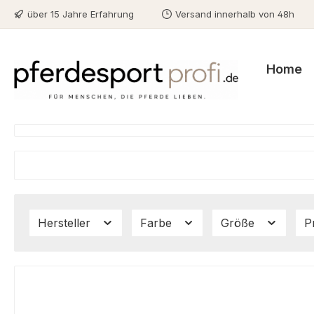
über 15 Jahre Erfahrung
Versand innerhalb von 48h
m Hauptinhalt springen
Zur Suche springen
Zur Hauptnavigation springen
Home
Hersteller
Farbe
Größe
P