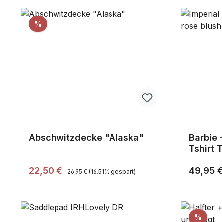
Rabatt
%
Abschwitzdecke "Alaska"
Barbie 
Tshirt 
blush 
Regulärer Preis:
Verkaufspreis:
Reguläre
22,50 €
49,95 
26,95 €
(16.51% gespart)
Raba
%