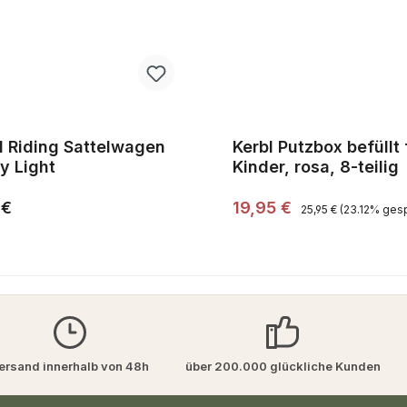
l Riding Sattelwagen
Kerbl Putzbox befüllt 
y Light
Kinder, rosa, 8-teilig
Regulärer Preis:
r Preis:
Verkaufspreis:
 €
19,95 €
25,95 €
(23.12% gesp
ersand innerhalb von 48h
über 200.000 glückliche Kunden