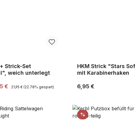
 + Strick-Set
HKM Strick "Stars Sof
l", weich unterlegt
mit Karabinerhaken
Regulärer Preis:
preis:
Regulärer Preis:
95 €
6,95 €
21,95 €
(22.78% gespart)
Rabatt
%