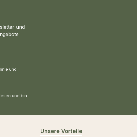
sletter und
Angebote
linie
und
esen und bin
Unsere Vorteile