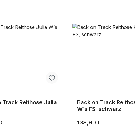
 Track Reithose Julia
Back on Track Reitho
W´s FS, schwarz
r Preis:
Regulärer Preis:
 €
138,90 €