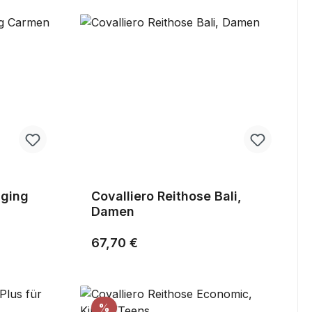
gging
Covalliero Reithose Bali,
Damen
Regulärer Preis:
67,70 €
Rabatt
%