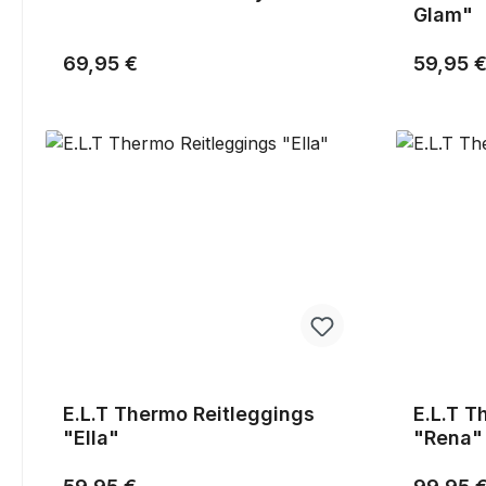
Glam"
Regulärer Preis:
Reguläre
69,95 €
59,95 
E.L.T Thermo Reitleggings
E.L.T T
"Ella"
"Rena"
Regulärer Preis:
Reguläre