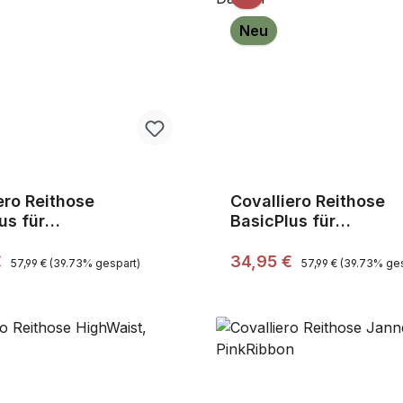
Neu
ero Reithose
Covalliero Reithose
us für
BasicPlus für
schwarz,Gr.42,Sale
Damen,schwarz,Gr.44
Regulärer Preis:
Regulärer Preis:
preis:
Verkaufspreis:
€
34,95 €
57,99 €
(39.73% gespart)
57,99 €
(39.73% ges