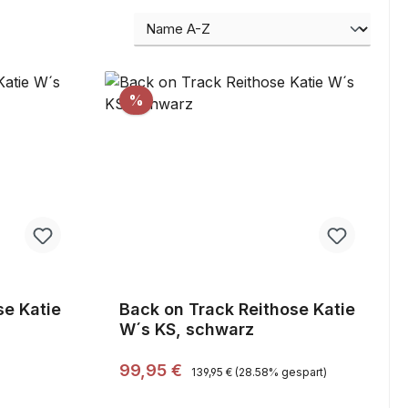
Rabatt
%
se Katie
Back on Track Reithose Katie
W´s KS, schwarz
Regulärer Preis:
Verkaufspreis:
99,95 €
139,95 €
(28.58% gespart)