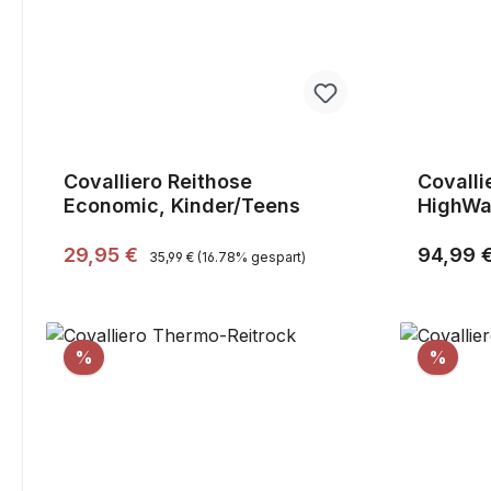
Covalliero Reithose
Covalli
Economic, Kinder/Teens
HighWa
Regulärer Preis:
Verkaufspreis:
Reguläre
29,95 €
94,99 
35,99 €
(16.78% gespart)
Rabatt
Raba
%
%