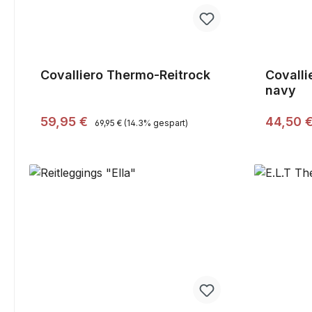
Covalliero Thermo-Reitrock
Covalli
navy
Regulärer Preis:
Verkaufspreis:
Verkaufs
59,95 €
44,50 
69,95 €
(14.3% gespart)