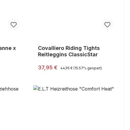
Janne x
Covalliero Riding Tights
Reitleggins ClassicStar
Regulärer Preis:
Verkaufspreis:
37,95 €
44,95 €
(15.57% gespart)