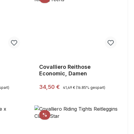
Covalliero Reithose
Economic, Damen
,Sale
Regulärer Preis:
Verkaufspreis:
34,50 €
part)
41,49 €
(16.85% gespart)
Rabatt
%