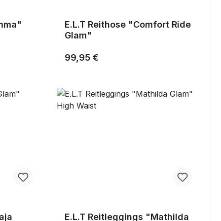
emma"
E.L.T Reithose "Comfort Ride
Glam"
Regulärer Preis:
99,95 €
aja
E.L.T Reitleggings "Mathilda