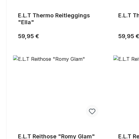
E.L.T Thermo Reitleggings
E.
"Ella"
Regulärer Preis:
Reguläre
59,95 €
59,95 
E.L.T Reithose "Romy Glam"
E.L.T R