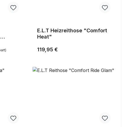
E.L.T Heizreithose "Comfort
,
Heat"
Regulärer Preis:
119,95 €
art)