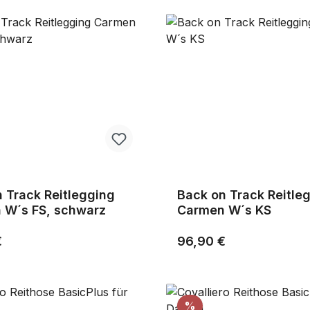
 Track Reitlegging
Back on Track Reitle
 W´s FS, schwarz
Carmen W´s KS
r Preis:
Regulärer Preis:
€
96,90 €
tt
Rabatt
%