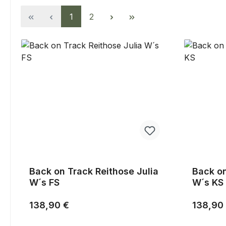
Seite
Seite
1
2
Back on Track Reithose Julia
Back on
W´s FS
W´s KS
Regulärer Preis:
Reguläre
138,90 €
138,90