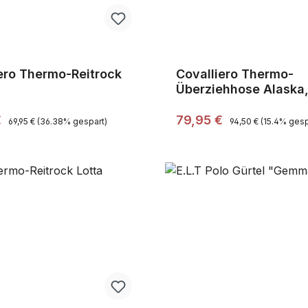
ero Thermo-Reitrock
Covalliero Thermo-
Überziehhose Alaska
schwarz
Regulärer Preis:
Regulärer Preis:
preis:
Verkaufspreis:
€
79,95 €
69,95 €
(36.38% gespart)
94,50 €
(15.4% gesp