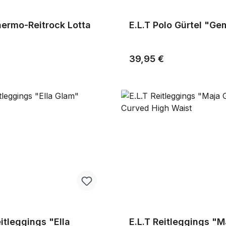
L.T Thermo-Reitrock Lotta
E.L.T Polo Gürtel "G
r Preis:
Regulärer Preis:
€
39,95 €
eitleggings "Ella
E.L.T Reitleggings "M