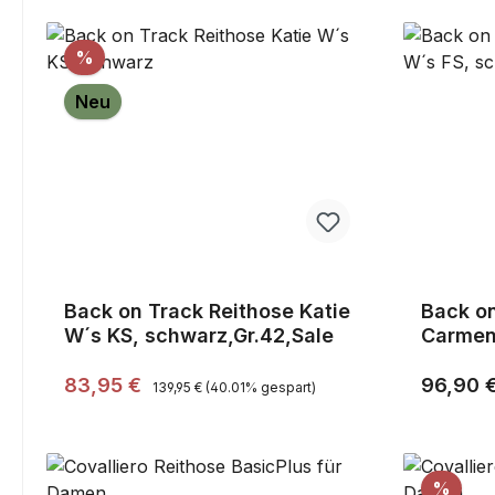
Rabatt
%
Neu
Back on Track Reithose Katie
Back on
W´s KS, schwarz,Gr.42,Sale
Carmen
Regulärer Preis:
Verkaufspreis:
Reguläre
83,95 €
96,90 
139,95 €
(40.01% gespart)
Raba
%