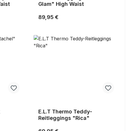
aist
Glam" High Waist
Regulärer Preis:
89,95 €
k
E.L.T Thermo Teddy-
Reitleggings "Rica"
Regulärer Preis: