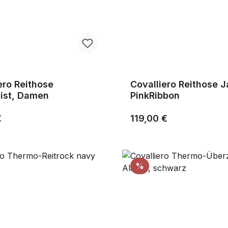
ero Reithose
Covalliero Reithose 
ist, Damen
PinkRibbon
r Preis:
Regulärer Preis:
€
119,00 €
tt
Rabatt
%