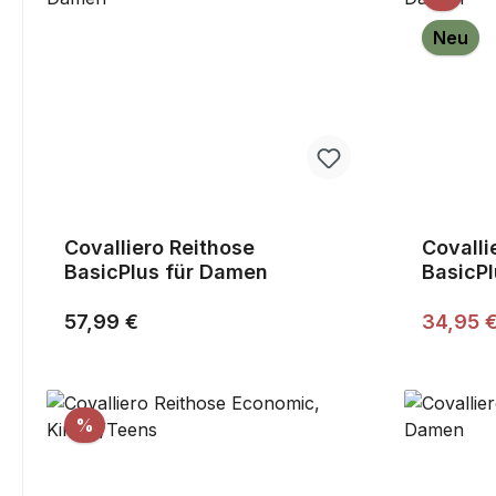
Neu
Covalliero Reithose
Covalli
BasicPlus für Damen
BasicPl
Damen,
Regulärer Preis:
Verkaufs
57,99 €
34,95 
Rabatt
%