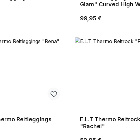
Glam" Curved High W
r Preis:
Regulärer Preis:
€
99,95 €
hermo Reitleggings
E.L.T Thermo Reitroc
"Rachel"
r Preis:
Regulärer Preis: