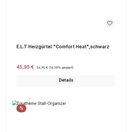
E.L.T Heizgürtel "Comfort Heat",schwarz
Verkaufspreis:
45,95 €
Regulärer Preis:
54,95 €
(16.38% gespart)
Details
Rabatt
%