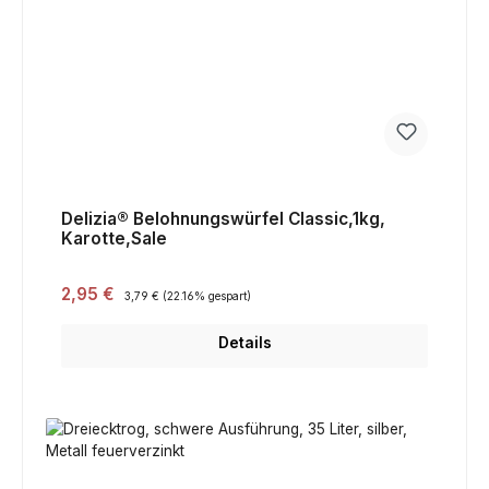
Delizia® Belohnungswürfel Classic,1kg,
Karotte,Sale
Verkaufspreis:
2,95 €
Regulärer Preis:
3,79 €
(22.16% gespart)
Details