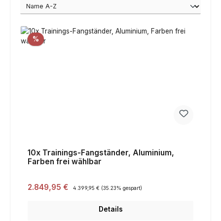
Rabatt
%
10x Trainings-Fangständer, Aluminium,
Farben frei wählbar
Verkaufspreis:
2.849,95 €
Regulärer Preis:
4.399,95 €
(35.23% gespart)
Details