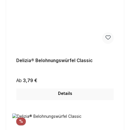
Delizia® Belohnungswürfel Classic
Regulärer Preis:
Ab
3,79 €
Details
Rabatt
%