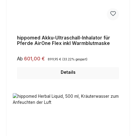
hippomed Akku-Ultraschall-Inhalator für
Pferde AirOne Flex inkl Warmblutmaske
Verkaufspreis:
Ab
601,00 €
Regulärer Preis:
899,95 €
(33.22% gespart)
Details