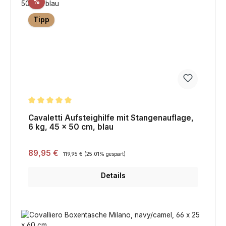
Rabatt
%
Tipp
Durchschnittliche Bewertung von 5 von 5 Sternen
Cavaletti Aufsteighilfe mit Stangenauflage,
6 kg, 45 x 50 cm, blau
Verkaufspreis:
89,95 €
Regulärer Preis:
119,95 €
(25.01% gespart)
Details