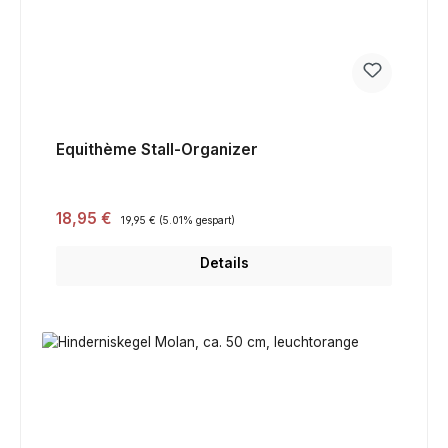
Equithème Stall-Organizer
Verkaufspreis:
18,95 €
Regulärer Preis:
19,95 €
(5.01% gespart)
Details