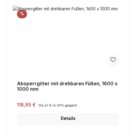
Rabatt
%
Absperrgitter mit drehbaren Füßen, 1600 x
1000 mm
Verkaufspreis:
118,95 €
Regulärer Preis:
126,67 €
(6.09% gespart)
Details