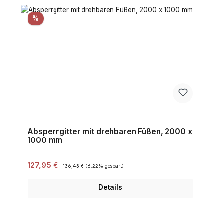
Rabatt
%
Absperrgitter mit drehbaren Füßen, 2000 x
1000 mm
Verkaufspreis:
127,95 €
Regulärer Preis:
136,43 €
(6.22% gespart)
Details