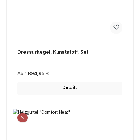
Dressurkegel, Kunststoff, Set
Regulärer Preis:
Ab
1.894,95 €
Details
Rabatt
%