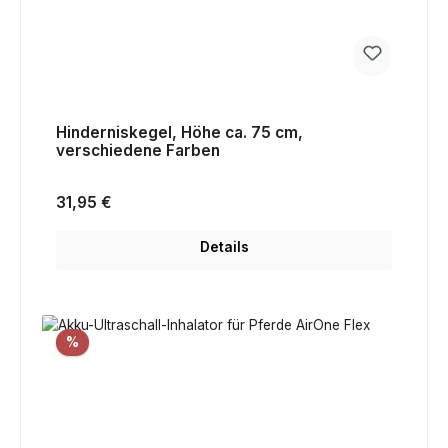
Hinderniskegel, Höhe ca. 75 cm,
verschiedene Farben
Regulärer Preis:
31,95 €
Details
Rabatt
%