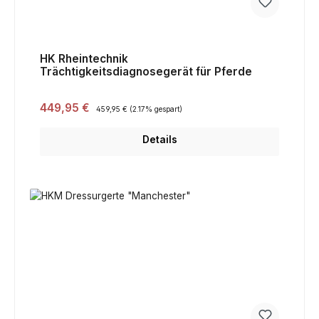
HK Rheintechnik
Trächtigkeitsdiagnosegerät für Pferde
Verkaufspreis:
449,95 €
Regulärer Preis:
459,95 €
(2.17% gespart)
Details