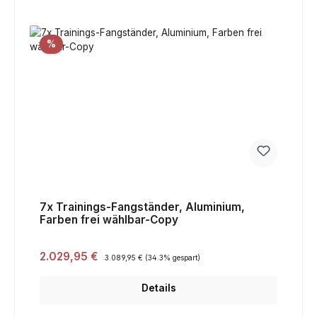
Rabatt
%
7x Trainings-Fangständer, Aluminium,
Farben frei wählbar-Copy
Verkaufspreis:
2.029,95 €
Regulärer Preis:
3.089,95 €
(34.3% gespart)
Details