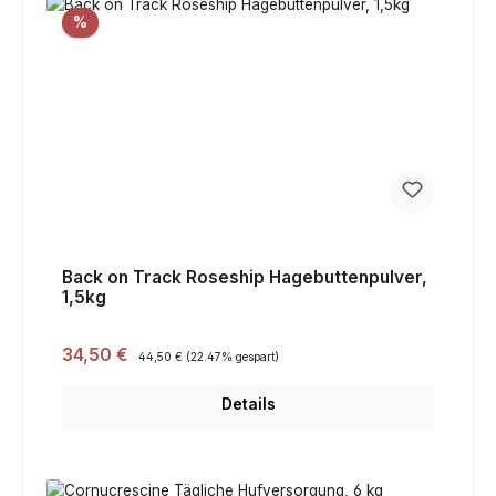
Rabatt
%
Back on Track Roseship Hagebuttenpulver,
1,5kg
Verkaufspreis:
34,50 €
Regulärer Preis:
44,50 €
(22.47% gespart)
Details