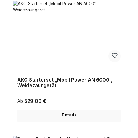
AKO Starterset „Mobil Power AN 6000“,
Weidezaungerät
Regulärer Preis:
Ab
529,00 €
Details