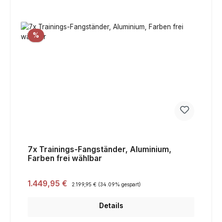
Rabatt
%
7x Trainings-Fangständer, Aluminium,
Farben frei wählbar
Verkaufspreis:
1.449,95 €
Regulärer Preis:
2.199,95 €
(34.09% gespart)
Details