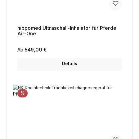
hippomed Ultraschall-Inhalator für Pferde
Air-One
Regulärer Preis:
Ab
549,00 €
Details
Rabatt
%