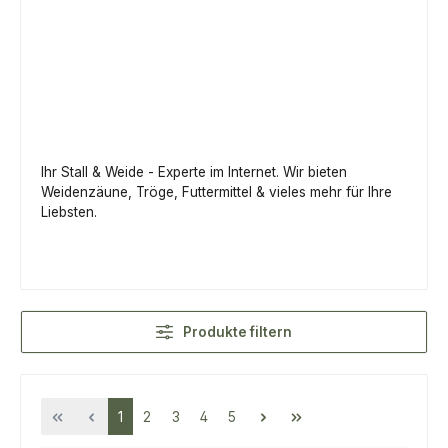
Ihr Stall & Weide - Experte im Internet. Wir bieten
Weidenzäune, Tröge, Futtermittel & vieles mehr für Ihre
Liebsten.
Produkte filtern
Seite
Seite
Seite
Seite
Seite
1
2
3
4
5