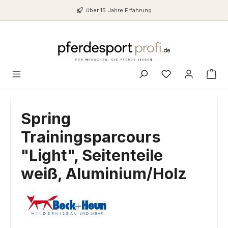
Zum Hauptinhalt springen
über 15 Jahre Erfahrung
Du hast 0 Produ
Spring
Trainingsparcours
"Light", Seitenteile
weiß, Aluminium/Holz