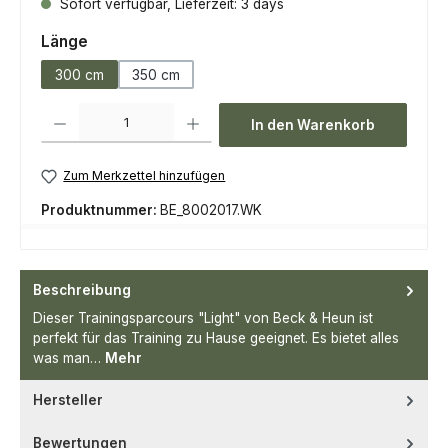
Sofort verfügbar, Lieferzeit: 3 days
auswählen
Länge
300 cm
350 cm
Produkt Anzahl: Gib den gewünschten Wert ein oder benutze die Scha
In den Warenkorb
Zum Merkzettel hinzufügen
Produktnummer:
BE_8002017.WK
Beschreibung
Dieser Trainingsparcours "Light" von Beck & Heun ist
perfekt für das Training zu Hause geeignet. Es bietet alles
was man…
Mehr
Hersteller
Bewertungen