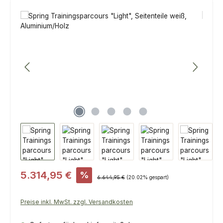
Bildergalerie überspringen
Verkaufspreis:
5.314,95 €
%
Regulärer Preis:
6.644,95 €
(20.02% gespart)
Preise inkl. MwSt. zzgl. Versandkosten