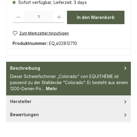
Sofort verfügbar, Lieferzeit: 3 days
Produkt Anzahl: Gib den gewünschten Wert ein oder benutze die Scha
In den Warenkorb
Zum Merkzettel hinzufügen
Produktnummer:
EQ_402812710
Beschreibung
Dieser Schweifschoner „Colorado" von EQUITHÈME ist
passend zu der Stalldecke "Colorado". Er besteht aus einem
1200-Denier-Po…
Mehr
Hersteller
Bewertungen