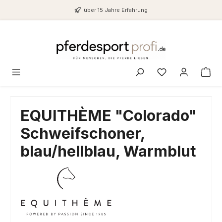
Zum Hauptinhalt springen
über 15 Jahre Erfahrung
Du hast 0 Produ
EQUITHÈME "Colorado"
Schweifschoner,
blau/hellblau, Warmblut