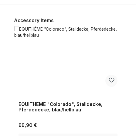
Produktgalerie überspringen
Accessory Items
EQUITHÈME "Colorado", Stalldecke,
Pferdedecke, blau/hellblau
Regulärer Preis:
99,90 €