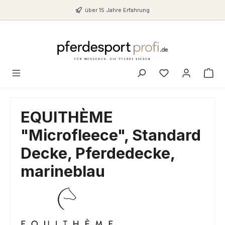
Zum Hauptinhalt springen
über 15 Jahre Erfahrung
Du hast 0 Produ
EQUITHÈME
"Microfleece", Standard
Decke, Pferdedecke,
marineblau