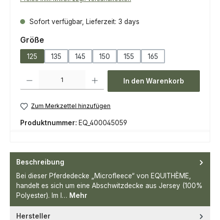
Sofort verfügbar, Lieferzeit: 3 days
auswählen
Größe
125
135
145
150
155
165
Produkt Anzahl: Gib den gewünschten Wert ein oder benutze die Scha
In den Warenkorb
Zum Merkzettel hinzufügen
Produktnummer:
EQ_400045059
Beschreibung
Bei dieser Pferdedecke „Microfleece“ von EQUITHÈME,
handelt es sich um eine Abschwitzdecke aus Jersey (100%
Polyester). Im I…
Mehr
Hersteller