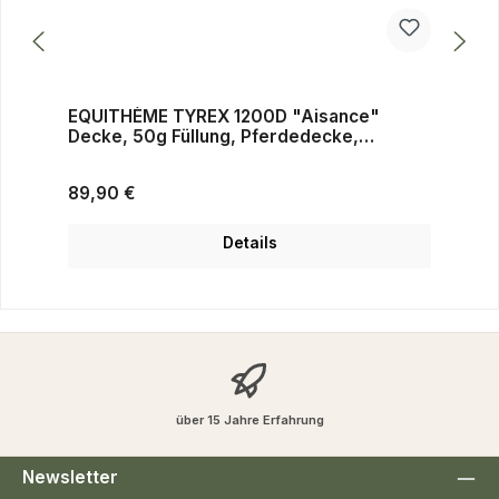
EQUITHÈME TYREX 1200D "Aisance"
Decke, 50g Füllung, Pferdedecke,
blau/schwarz, Weidedecke
Regulärer Preis:
89,90 €
Details
über 15 Jahre Erfahrung
Newsletter