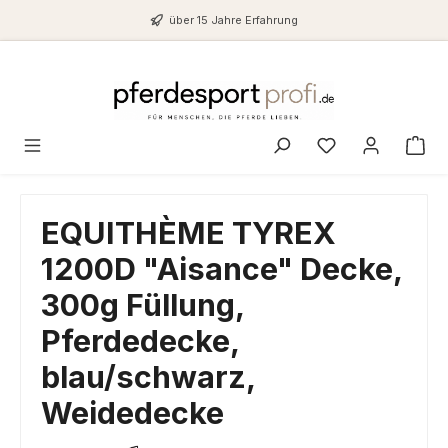
Zum Hauptinhalt springen
über 15 Jahre Erfahrung
Du hast 0 Produ
EQUITHÈME TYREX
1200D "Aisance" Decke,
300g Füllung,
Pferdedecke,
blau/schwarz,
Weidedecke