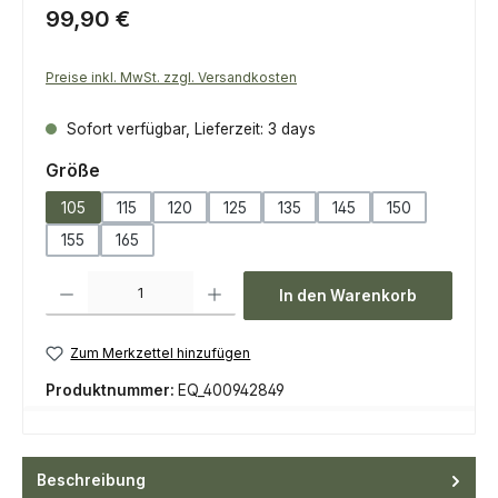
Regulärer Preis:
99,90 €
Preise inkl. MwSt. zzgl. Versandkosten
Sofort verfügbar, Lieferzeit: 3 days
auswählen
Größe
105
115
120
125
135
145
150
155
165
Produkt Anzahl: Gib den gewünschten Wert ein oder benutze die Scha
In den Warenkorb
Zum Merkzettel hinzufügen
Produktnummer:
EQ_400942849
Beschreibung