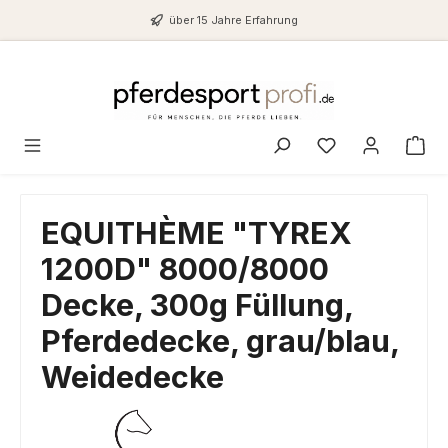
Zum Hauptinhalt springen
über 15 Jahre Erfahrung
Du hast 0 Produ
EQUITHÈME "TYREX
1200D" 8000/8000
Decke, 300g Füllung,
Pferdedecke, grau/blau,
Weidedecke