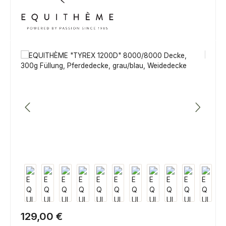
Bildergalerie überspringen
Regulärer Preis:
129,00 €