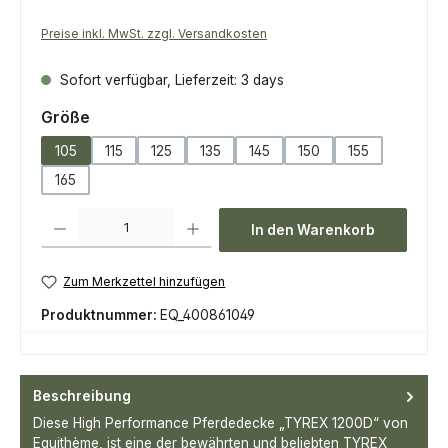
Preise inkl. MwSt. zzgl. Versandkosten
Sofort verfügbar, Lieferzeit: 3 days
auswählen
Größe
105
115
125
135
145
150
155
165
Produkt Anzahl: Gib den gewünschten Wert ein oder benutze die Scha
In den Warenkorb
Zum Merkzettel hinzufügen
Produktnummer:
EQ_400861049
Beschreibung
Diese High Performance Pferdedecke „TYREX 1200D“ von
Equithème, ist eine der bewährten und beliebten TYREX