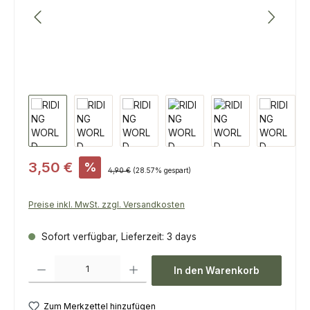
Verkaufspreis:
3,50 €
%
Regulärer Preis:
4,90 €
(28.57% gespart)
Preise inkl. MwSt. zzgl. Versandkosten
Sofort verfügbar, Lieferzeit: 3 days
Produkt Anzahl: Gib den gewünschten Wert ein oder benutze die Scha
In den Warenkorb
Zum Merkzettel hinzufügen