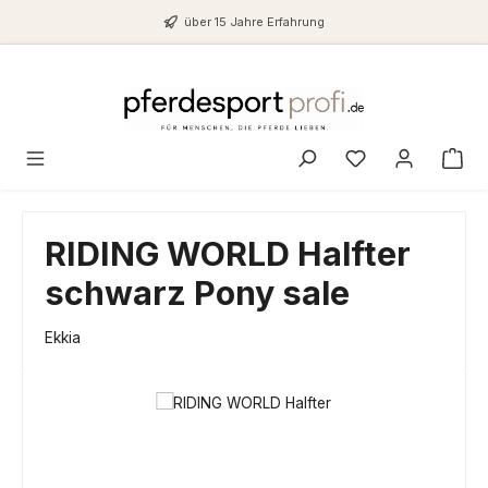
Zum Hauptinhalt springen
über 15 Jahre Erfahrung
Du hast 0 Produ
RIDING WORLD Halfter
schwarz Pony sale
Ekkia
Bildergalerie überspringen