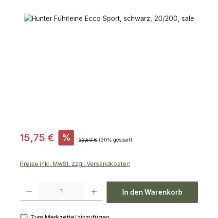
Bildergalerie überspringen
Verkaufspreis:
15,75 €
%
Regulärer Preis:
22,50 €
(30% gespart)
Preise inkl. MwSt. zzgl. Versandkosten
Produkt Anzahl: Gib den gewünschten Wert ein oder benutze die Scha
In den Warenkorb
Zum Merkzettel hinzufügen