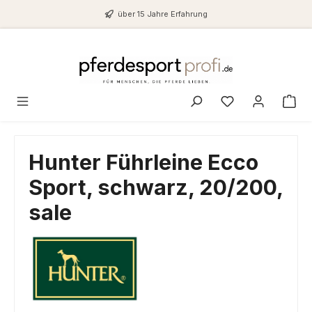
Zum Hauptinhalt springen
über 15 Jahre Erfahrung
Du hast 0 Produ
Hunter Führleine Ecco
Sport, schwarz, 20/200,
sale