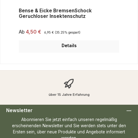
Bense & Eicke BremsenSchock
Geruchloser Insektenschutz
Verkaufspreis:
Ab
4,50 €
Regulärer Preis:
6,95 €
(35.25% gespart)
Details
über 15 Jahre Erfahrung
Newsletter
Abonnieren Sie jetzt einfach unseren regelmäßig
erscheinenden Newsletter und Sie werden stets unter den
Ersten sein, über neue Produkte und Angebote informiert
werden.