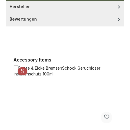
Hersteller
Bewertungen
Produktgalerie überspringen
Accessory Items
Rabatt
%