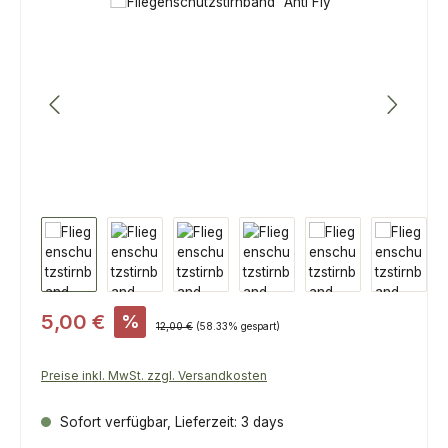
Bildergalerie überspringen
Verkaufspreis:
5,00 €
%
Regulärer Preis:
12,00 €
(58.33% gespart)
Preise inkl. MwSt. zzgl. Versandkosten
Sofort verfügbar, Lieferzeit: 3 days