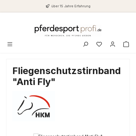
Zum Hauptinhalt springen
über 15 Jahre Erfahrung
Du hast 0 Produ
Fliegenschutzstirnband
"Anti Fly"