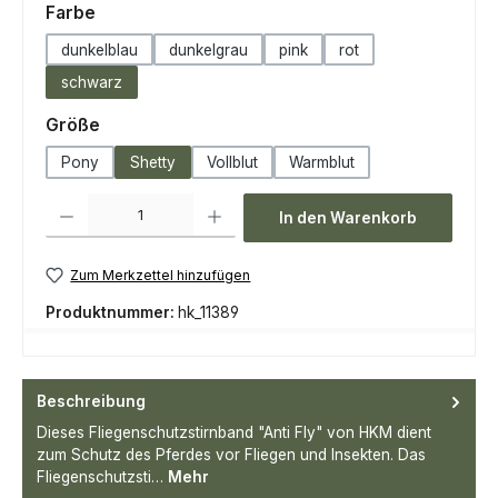
auswählen
Farbe
dunkelblau
dunkelgrau
pink
rot
schwarz
auswählen
Größe
Pony
Shetty
Vollblut
Warmblut
Produkt Anzahl: Gib den gewünschten Wert ein oder benutze die Scha
In den Warenkorb
Zum Merkzettel hinzufügen
Produktnummer:
hk_11389
Beschreibung
Dieses Fliegenschutzstirnband "Anti Fly" von HKM dient
zum Schutz des Pferdes vor Fliegen und Insekten. Das
Fliegenschutzsti…
Mehr