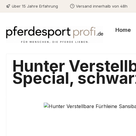
über 15 Jahre Erfahrung
Versand innerhalb von 48h
m Hauptinhalt springen
Zur Suche springen
Zur Hauptnavigation springen
Home
Hunter Verstell
Special, schwar
Bildergalerie überspringen