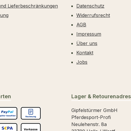
und Lieferbeschränkungen
Datenschutz
dung
Widerrufsrecht
AGB
Impressum
Über uns
Kontakt
Jobs
rten
Lager & Retourenadre
Gipfelstürmer GmbH
Pferdesport-Profi
päter Bezahlen
Rechnungskauf
Neulehenstr. 8a