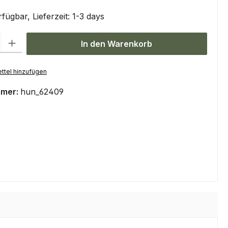
fügbar, Lieferzeit: 1-3 days
l: Gib den gewünschten Wert ein oder benutze die Schaltflächen um
In den Warenkorb
ttel hinzufügen
mmer:
hun_62409