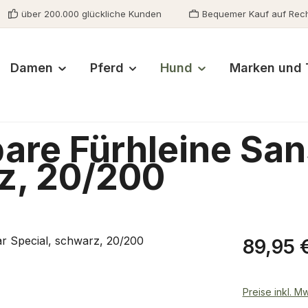
über 200.000 glückliche Kunden
Bequemer Kauf auf Rec
Damen
Pferd
Hund
Marken und 
bare Fürhleine San
z, 20/200
Regulärer Pr
89,95 
Preise inkl. M