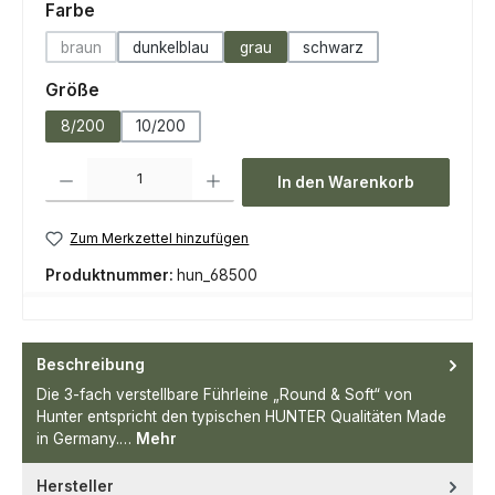
auswählen
Farbe
braun
dunkelblau
grau
schwarz
(Diese Option ist zurzeit nicht verfügbar.)
auswählen
Größe
8/200
10/200
Produkt Anzahl: Gib den gewünschten Wert ein oder benutze die Scha
In den Warenkorb
Zum Merkzettel hinzufügen
Produktnummer:
hun_68500
Beschreibung
Die 3-fach verstellbare Führleine „Round & Soft“ von
Hunter entspricht den typischen HUNTER Qualitäten Made
in Germany.…
Mehr
Hersteller