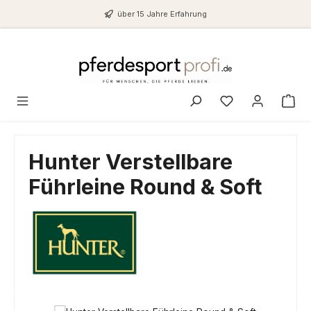
Zum Hauptinhalt springen
über 15 Jahre Erfahrung
Du hast 0 Produ
Hunter Verstellbare
Führleine Round & Soft