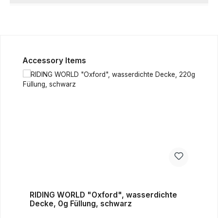
Produktgalerie überspringen
Accessory Items
RIDING WORLD "Oxford", wasserdichte
Decke, 0g Füllung, schwarz