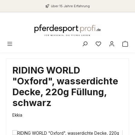
Zum Hauptinhalt springen
über 15 Jahre Erfahrung
Du hast 0 Produ
RIDING WORLD
"Oxford", wasserdichte
Decke, 220g Füllung,
schwarz
Ekkia
Bildergalerie überspringen