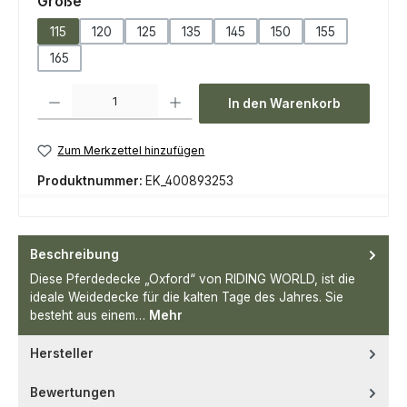
auswählen
Größe
115
120
125
135
145
150
155
165
Produkt Anzahl: Gib den gewünschten Wert ein oder benutze die Scha
In den Warenkorb
Zum Merkzettel hinzufügen
Produktnummer:
EK_400893253
Beschreibung
Diese Pferdedecke „Oxford“ von RIDING WORLD, ist die
ideale Weidedecke für die kalten Tage des Jahres. Sie
besteht aus einem…
Mehr
Hersteller
Bewertungen