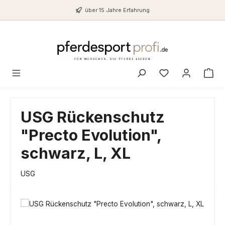
Zum Hauptinhalt springen
über 15 Jahre Erfahrung
Du hast 0 Produ
USG Rückenschutz
"Precto Evolution",
schwarz, L, XL
USG
Bildergalerie überspringen