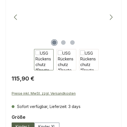
Regulärer Preis:
115,90 €
Preise inkl. MwSt. zzgl. Versandkosten
Sofort verfügbar, Lieferzeit: 3 days
auswählen
Größe
Kinder L
Kinder XL